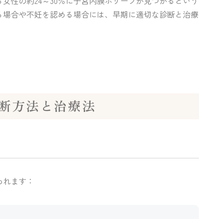
女性の約24～30％に子宮内膜ポリープが見つかるという
る場合や不妊を認める場合には、早期に適切な診断と治療
断方法と治療法
われます：