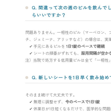
Q. 間違って次の週のピルを飲ん
らいいですか？
問題ありません。一相性のピル（マーベロン、
チ、ジェミーナ、アリッサなど）の場合は、実
✔ 手元にあるピルを
1日1錠のペースで継続
✔ シートの順番がずれても、
服用間隔が空か
注）当院で処方する低用量ピルは全て「一相性
Q. 新しいシートを1日早く飲み始
そのまま続けて大丈夫です。
✔ 無理に調整せず、
今のペースで1日1錠
✔ 休薬日が1日短くなるだけで、医学的な問題