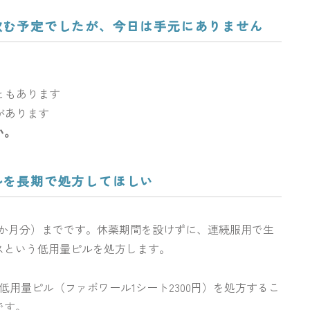
ら飲む予定でしたが、今日は手元にありません
ともあります
があります
い。
ルを長期で処方してほしい
3か月分）までです。休薬期間を設けずに、連続服用で生
スという低用量ピルを処方します。
用量ピル（ファボワール1シート2300円）を処方するこ
です。