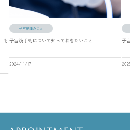
子宮筋腫のこと
、も
子宮鏡手術について知っておきたいこと
子
2024/11/17
202