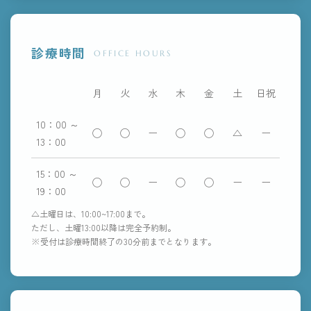
診療時間
OFFICE HOURS
月
火
水
木
金
土
日祝
10：00 ～
◯
◯
ー
◯
◯
△
ー
13：00
15：00 ～
◯
◯
ー
◯
◯
ー
ー
19：00
△土曜日は、10:00~17:00まで。
ただし、土曜13:00以降は完全予約制。
※受付は診療時間終了の30分前までとなります。