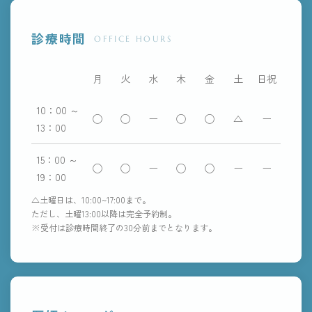
診療時間
OFFICE HOURS
月
火
水
木
金
土
日祝
10：00 ～
◯
◯
ー
◯
◯
△
ー
13：00
15：00 ～
◯
◯
ー
◯
◯
ー
ー
19：00
△土曜日は、10:00~17:00まで。
ただし、土曜13:00以降は完全予約制。
※受付は診療時間終了の30分前までとなります。