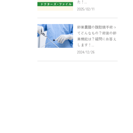
た！...
2025/02/11
卵巣嚢腫の腹腔鏡手術っ
てどんなもの？術後の卵
巣機能は？疑問にお答え
します！...
2024/12/26