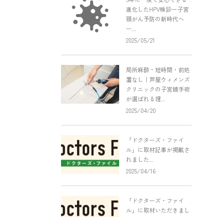
進化したHPV検診ー子宮
頸がん予防の新時代へ
ー...
2025/05/21
局所麻酔・短時間・前処
置なし｜芦屋ウィメンズ
クリニックの子宮鏡手術
が選ばれる理...
2025/04/20
「ドクターズ・ファイ
ル」に取材記事が掲載さ
れました...
2025/04/16
「ドクターズ・ファイ
ル」に取材いただきまし